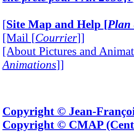
[
Site Map and Help [
Plan 
[Mail [
Courrier
]]
[About Pictures and Animat
Animations
]]
Copyright © Jean-Françoi
Copyright © CMAP (Cent