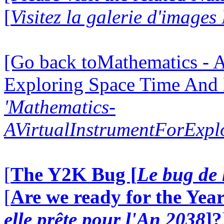
[
Visitez la galerie d'image
[Go back toMathematics - A
Exploring Space Time And
'Mathematics-
AVirtualInstrumentForExp
[
The Y2K Bug [
Le bug de 
[
Are we ready for the Year
elle prête pour l'An 2038
]?