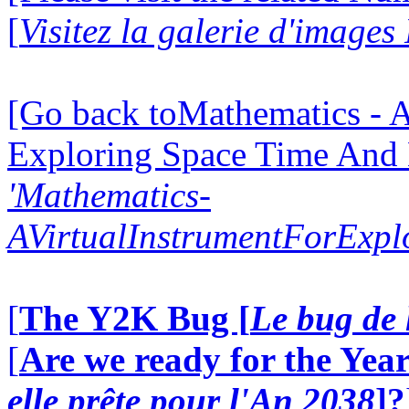
[
Visitez la galerie d'image
[Go back toMathematics - A
Exploring Space Time And
'Mathematics-
AVirtualInstrumentForExp
[
The Y2K Bug [
Le bug de 
[
Are we ready for the Year
elle prête pour l'An 2038
]?