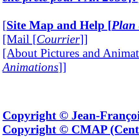
[
Site Map and Help [
Plan 
[Mail [
Courrier
]]
[About Pictures and Animat
Animations
]]
Copyright © Jean-Françoi
Copyright © CMAP (Cent