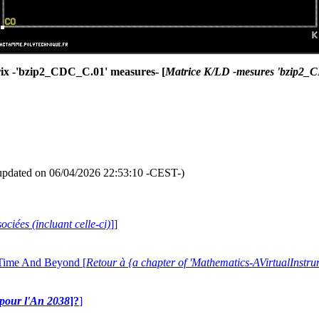
x -'bzip2_CDC_C.01' measures- [
Matrice K/LD -mesures 'bzip2_
updated on 06/04/2026 22:53:10 -CEST-)
ociées (incluant celle-ci)
]]
 Time And Beyond [
Retour à {a chapter of 'Mathematics-AVirtualIns
e pour l'An 2038
]?
]