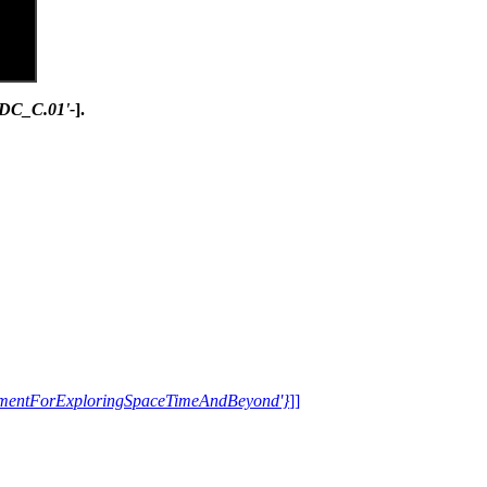
CDC_C.01'-
].
trumentForExploringSpaceTimeAndBeyond'}
]]