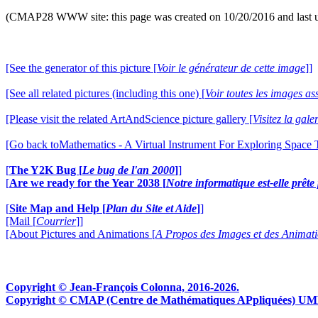
(CMAP28 WWW site: this page was created on 10/20/2016 and last 
[See the generator of this picture [
Voir le générateur de cette image
]]
[See all related pictures (including this one) [
Voir toutes les images ass
[Please visit the related ArtAndScience picture gallery [
Visitez la gal
[Go back toMathematics - A Virtual Instrument For Exploring Space
[
The Y2K Bug [
Le bug de l'an 2000
]
]
[
Are we ready for the Year 2038 [
Notre informatique est-elle prêt
[
Site Map and Help [
Plan du Site et Aide
]
]
[Mail [
Courrier
]]
[About Pictures and Animations [
A Propos des Images et des Animat
Copyright © Jean-François Colonna, 2016-2026.
Copyright © CMAP (Centre de Mathématiques APpliquées) UMR CN