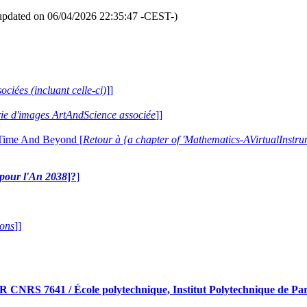
updated on 06/04/2026 22:35:47 -CEST-)
ociées (incluant celle-ci)
]]
erie d'images ArtAndScience associée
]]
 Time And Beyond [
Retour à {a chapter of 'Mathematics-AVirtualIns
e pour l'An 2038
]?
]
ions
]]
RS 7641 / École polytechnique, Institut Polytechnique de Pari