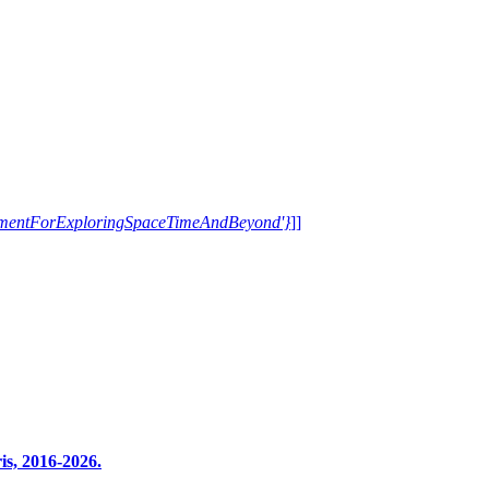
trumentForExploringSpaceTimeAndBeyond'}
]]
s, 2016-2026.