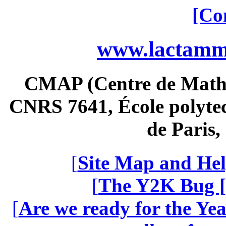
[Co
www.lactamme
CMAP (Centre de Math
CNRS 7641, École polytec
de Paris
[
Site Map and Hel
[
The Y2K Bug [
[
Are we ready for the Yea