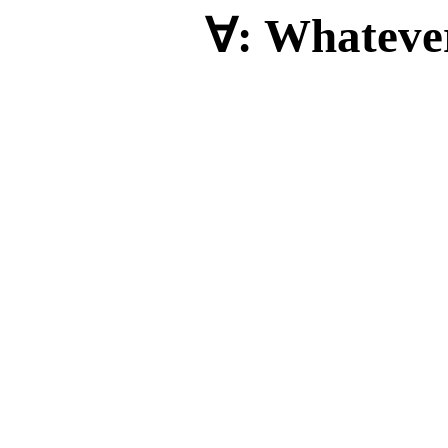
∀
: Whateve