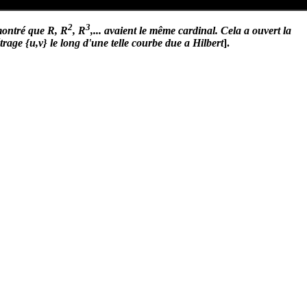
2
3
émontré que R, R
, R
,... avaient le même cardinal. Cela a ouvert la
rage {u,v} le long d'une telle courbe due a Hilbert
].