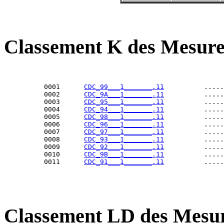
Classement K des Mesure
          0001      
CDC_99___1_______.11
          .....
          0002      
CDC_9A___1_______.11
          .....
          0003      
CDC_95___1_______.11
          .....
          0004      
CDC_94___1_______.11
          .....
          0005      
CDC_98___1_______.11
          .....
          0006      
CDC_96___1_______.11
          .....
          0007      
CDC_97___1_______.11
          .....
          0008      
CDC_93___1_______.11
          .....
          0009      
CDC_92___1_______.11
          .....
          0010      
CDC_9B___1_______.11
          .....
          0011      
CDC_91___1_______.11
Classement LD des Mesur