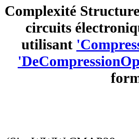
Complexité Structurel
circuits électroni
utilisant
'Compress
'DeCompressionOpt
form