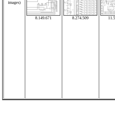
images)
8.149.671
8.274.509
11.