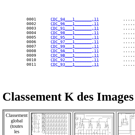
          0001      
CDC_94___1_______.11
          .....
          0002      
CDC_96___1_______.11
          .....
          0003      
CDC_91___1_______.11
          .....
          0004      
CDC_98___1_______.11
          .....
          0005      
CDC_95___1_______.11
          .....
          0006      
CDC_97___1_______.11
          .....
          0007      
CDC_99___1_______.11
          .....
          0008      
CDC_9A___1_______.11
          .....
          0009      
CDC_9B___1_______.11
          .....
          0010      
CDC_92___1_______.11
          .....
          0011      
CDC_93___1_______.11
Classement K des Images
Classement
global
(toutes
les